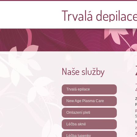
Naše služby
Trvalá epilace
Z
New Age Plasma Care
p
Omlazení pleti
5
Léčba akné
Léčba lupenky