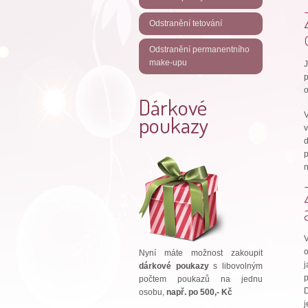
Odstranění tetování
Odstranění permanentního
make-upu
J
o
Dárkové
V
poukazy
v
d
p
o
Nyní máte možnost zakoupit
j
dárkové poukazy
s libovolným
p
počtem poukazů na jednu
osobu,
např. po 500,- Kč
j