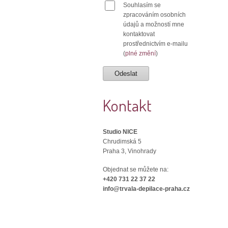
Souhlasím se
zpracováním osobních
údajů a možností mne
kontaktovat
prostřednictvím e-mailu
(
plné změní
)
Kontakt
Studio NICE
Chrudimská 5
Praha 3, Vinohrady
Objednat se můžete na:
+420 731 22 37 22
info@trvala-depilace-praha.cz