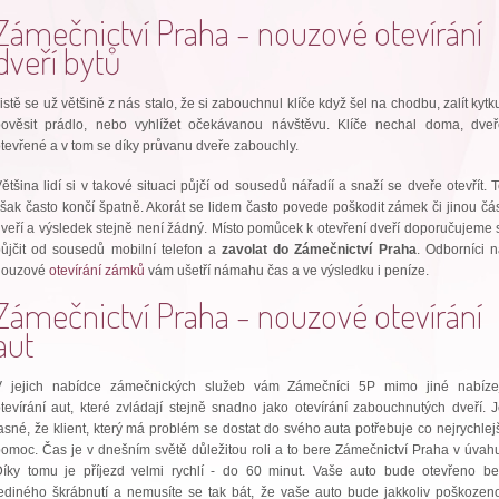
Zámečnictví Praha - nouzové
otevírání
dveří
bytů
istě se už většině z nás stalo, že si zabouchnul klíče když šel na chodbu, zalít kytk
pověsit prádlo, nebo vyhlížet očekávanou návštěvu. Klíče nechal doma, dveř
tevřené a v tom se díky průvanu dveře zabouchly.
ětšina lidí si v takové situaci půjčí od sousedů nářadíí a snaží se dveře otevřít. 
šak často končí špatně. Akorát se lidem často povede poškodit zámek či jinou čá
veří a výsledek stejně není žádný. Místo pomůcek k otevření dveří doporučujeme 
ůjčit od sousedů mobilní telefon a
zavolat do Zámečnictví Praha
. Odborníci 
nouzové
otevírání zámků
vám ušetří námahu čas a ve výsledku i peníze.
Zámečnictví Praha - nouzové otevírání
aut
V jejich nabídce zámečnických služeb vám Zámečníci 5P mimo jiné nabízej
tevírání aut, které zvládají stejně snadno jako otevírání zabouchnutých dveří. 
asné, že klient, který má problém se dostat do svého auta potřebuje co nejrychlej
omoc. Čas je v dnešním světě důležitou roli a to bere Zámečnictví Praha v úvah
Díky tomu je příjezd velmi rychlí - do 60 minut. Vaše auto bude otevřeno be
ediného škrábnutí a nemusíte se tak bát, že vaše auto bude jakkoliv poškozen