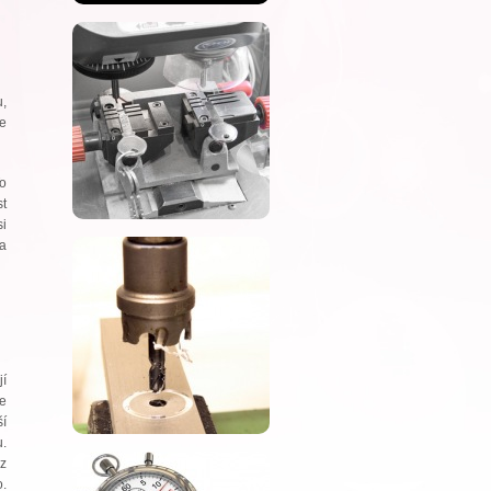
u,
e
To
st
si
na
í
Je
ší
u.
z
o.