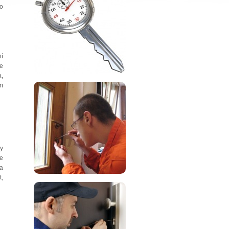
o
ní
ze
,
em
by
le
 a
t,