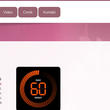
Video
Ceník
Kontakt
tě
á
01
to
es
ro