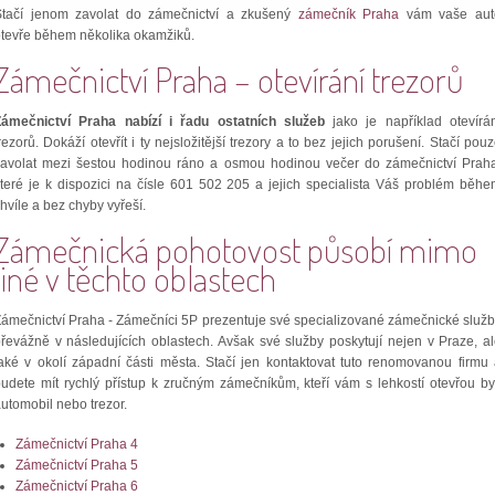
Stačí jenom zavolat do zámečnictví a zkušený
zámečník Praha
vám vaše aut
tevře během několika okamžiků.
Zámečnictví Praha –
otevírání trezorů
Zámečnictví Praha nabízí i řadu ostatních služeb
jako je například otevírá
rezorů. Dokáží otevřít i ty nejsložitější trezory a to bez jejich porušení. Stačí pou
zavolat mezi šestou hodinou ráno a osmou hodinou večer do zámečnictví Praha
teré je k dispozici na čísle 601 502 205 a jejich specialista Váš problém běh
hvíle a bez chyby vyřeší.
Zámečnická pohotovost působí mimo
jiné v těchto oblastech
ámečnictví Praha - Zámečníci 5P prezentuje své specializované zámečnické služ
řevážně v následujících oblastech. Avšak své služby poskytují nejen v Praze, a
aké v okolí západní části města. Stačí jen kontaktovat tuto renomovanou firmu
udete mít rychlý přístup k zručným zámečníkům, kteří vám s lehkostí otevřou by
utomobil nebo trezor.
Zámečnictví Praha 4
Zámečnictví Praha 5
Zámečnictví Praha 6