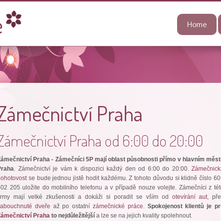
Home
Zámečnictví Praha
Zámečnictví Praha od 6:00 do 20:00
ámečnictví Praha - Zámečníci 5P mají oblast působnosti přímo v hlavním měs
Praha
. Zámečnictví je vám k dispozici každý den od 6:00 do 20:00.
Zámečnick
ohotovost
se bude jednou jistě hodit každému. Z tohoto důvodu si klidně číslo 6
02 205 uložite do mobilního telefonu a v případě nouze volejte. Zámečníci z té
firmy mají velké zkušenosti a dokáži si poradit se vším od
otevírání aut
, př
zabouchnuté dveře
až po ostatní
zámečnické práce
.
Spokojenost klientů je p
Zámečnictví Praha
to nejdůležitější
a lze se na jejich kvality spolehnout.