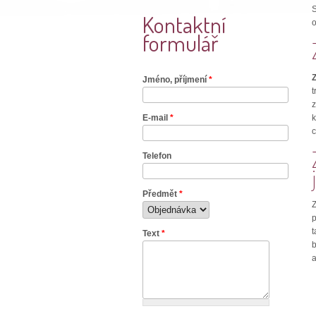
Kontaktní
o
formulář
Jméno, příjmení
*
t
E-mail
*
k
c
Telefon
Předmět
*
Z
p
t
Text
*
b
a